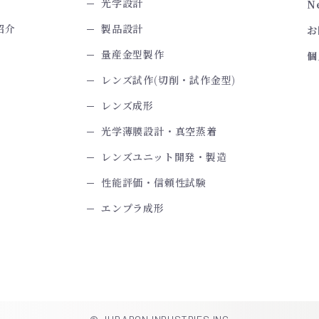
光学設計
N
紹介
製品設計
お
量産金型製作
個
レンズ試作(切削・試作金型)
レンズ成形
光学薄膜設計・真空蒸着
レンズユニット開発・製造
性能評価・信頼性試験
エンプラ成形