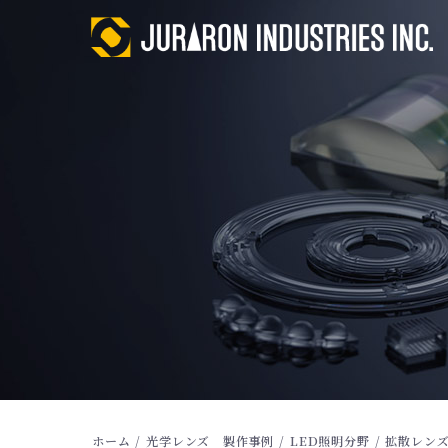
ホーム
/
光学レンズ 製作事例
/
LED照明分野
/
拡散レン