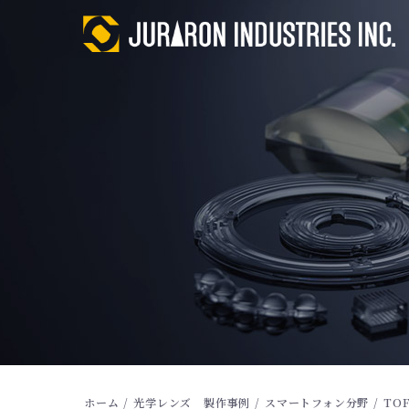
ホーム
/
光学レンズ 製作事例
/
スマートフォン分野
/
TO