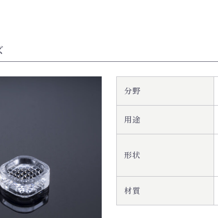
ズ
分野
用途
形状
材質