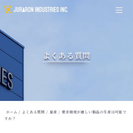
よくある質問
ホーム
/
よくある質問
/
量産
/
要求精度が厳しい製品の生産は可能で
すか？